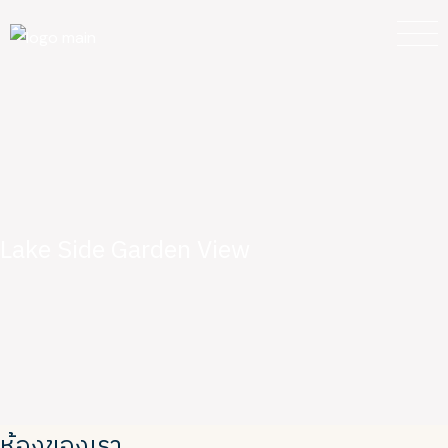
Skip
to
the
content
Lake Side Garden View
ห้องของเรา