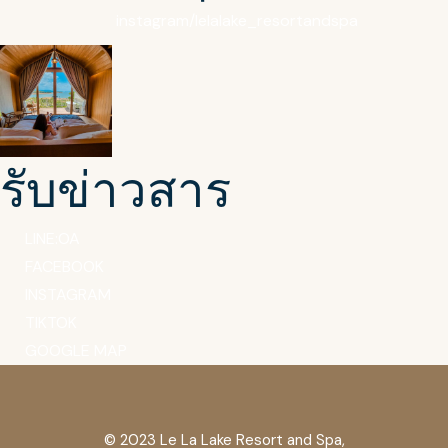
instagram/lelalake_resortandspa
รับข่าวสาร
LINE:OA
FACEBOOK
INSTAGRAM
TIKTOK
GOOGLE MAP
© 2023
Le La Lake Resort and Spa
,