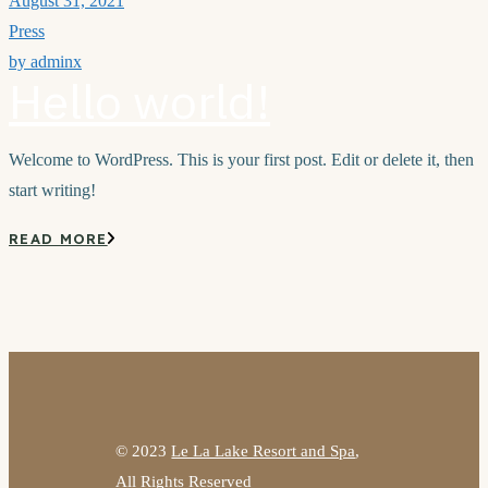
August 31, 2021
Press
by
adminx
Hello world!
Welcome to WordPress. This is your first post. Edit or delete it, then
start writing!
READ MORE
© 2023
Le La Lake Resort and Spa
,
All Rights Reserved